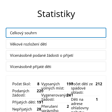
Statistiky
Celkový souhrn
Věkové rozložení dětí
Vícenásobně podané žádosti o přijetí
Vícenásobně přijaté děti
Počet škol:
8
Vypsaných
191
Počet dětí ze
212
volných míst:
spádové
Podaných
220
oblasti:
žádostí:
Vygenerovaných
241
žádostí:
Děti na
1
Přijatých dětí:
191
adrese
Přerušení
2
ohlašovny
Nepřijatých
28
správního