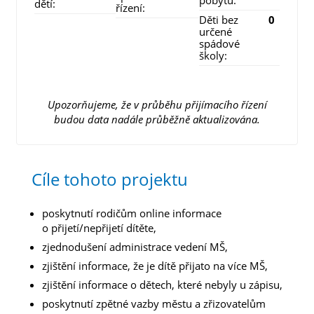
pobytu:
dětí:
řízení:
Děti bez
0
určené
spádové
školy:
Upozorňujeme, že v průběhu přijímacího řízení
budou data nadále průběžně aktualizována.
Cíle tohoto projektu
poskytnutí rodičům online informace
o přijetí/nepřijetí dítěte,
zjednodušení administrace vedení MŠ,
zjištění informace, že je dítě přijato na více MŠ,
zjištění informace o dětech, které nebyly u zápisu,
poskytnutí zpětné vazby městu a zřizovatelům