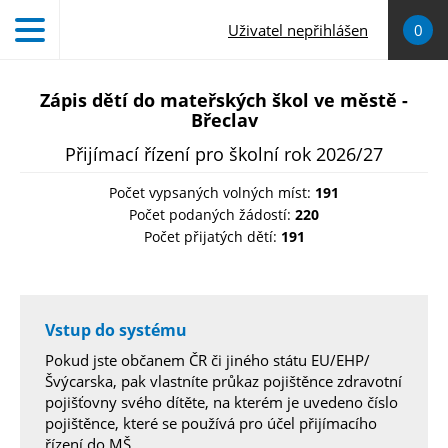
Přejít k hlavnímu obsahu
Uživatel nepřihlášen
0
Zápis dětí do mateřských škol ve městě -
Břeclav
Přijímací řízení pro školní rok 2026/27
Počet vypsaných volných míst:
191
Počet podaných žádostí:
220
Počet přijatých dětí:
191
Vstup do systému
Pokud jste občanem ČR či jiného státu EU/EHP/
Švýcarska, pak vlastníte průkaz pojištěnce zdravotní
pojišťovny svého dítěte, na kterém je uvedeno číslo
pojištěnce, které se používá pro účel přijímacího
řízení do MŠ.