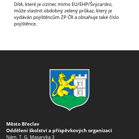
Dítě, které je cizinec mimo EU/EHP/Švýcarsko,
může vlastnit obdobný zelený průkaz, který je
vydáván pojištěncům ZP ČR a obsahuje také číslo
pojištěnce.
Město Břeclav
Oddělení školství a příspěvkových organizací
Nám. T. G. Masaryka 3