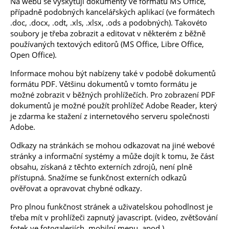
Na webu se vyskytují dokumenty ve formátu MS Office,
případně podobných kancelářských aplikací (ve formátech
.doc, .docx, .odt, .xls, .xlsx, .ods a podobných). Takovéto
soubory je třeba zobrazit a editovat v některém z běžně
používaných textových editorů (MS Office, Libre Office,
Open Office).
Informace mohou být nabízeny také v podobě dokumentů
formátu PDF. Většinu dokumentů v tomto formátu je
možné zobrazit v běžných prohlížečích. Pro zobrazení PDF
dokumentů je možné použít prohlížeč Adobe Reader, který
je zdarma ke stažení z internetového serveru společnosti
Adobe.
Odkazy na stránkách se mohou odkazovat na jiné webové
stránky a informační systémy a může dojít k tomu, že část
obsahu, získaná z těchto externích zdrojů, není plně
přístupná. Snažíme se funkčnost externích odkazů
ověřovat a opravovat chybné odkazy.
Pro plnou funkčnost stránek a uživatelskou pohodlnost je
třeba mít v prohlížeči zapnutý javascript. (video, zvětšování
fotek ve fotogaleriích, mobilní menu, apod.).