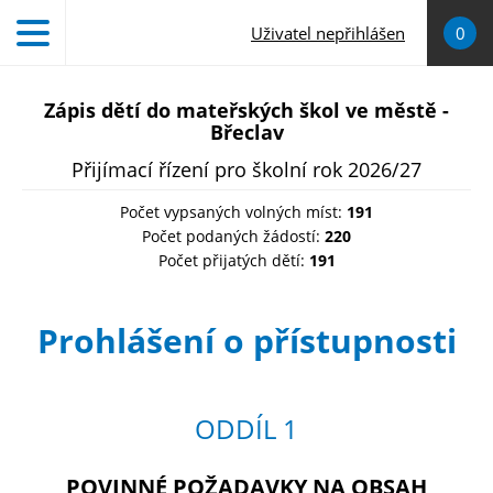
Přejít k hlavnímu obsahu
Uživatel nepřihlášen
0
Zápis dětí do mateřských škol ve městě -
Břeclav
Přijímací řízení pro školní rok 2026/27
Počet vypsaných volných míst:
191
Počet podaných žádostí:
220
Počet přijatých dětí:
191
Prohlášení o přístupnosti
ODDÍL 1
POVINNÉ POŽADAVKY NA OBSAH