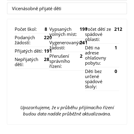
Vícenásobně přijaté děti
Počet škol:
8
Vypsaných
191
Počet dětí ze
212
volných míst:
spádové
Podaných
220
oblasti:
žádostí:
Vygenerovaných
241
žádostí:
Děti na
1
Přijatých dětí:
191
adrese
Přerušení
2
ohlašovny
Nepřijatých
28
správního
pobytu:
dětí:
řízení:
Děti bez
0
určené
spádové
školy:
Upozorňujeme, že v průběhu přijímacího řízení
budou data nadále průběžně aktualizována.